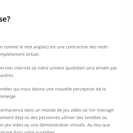
se?
fin comme le mot anglais) est une contraction des mots
omplètement virtuel.
 version internet où notre univers quotidien sera envahi par
 autres.
gmentée» qui nous donne une nouvelle perception de la
 immergé.
 permanence dans un monde de jeu vidéo où l’on interagit
inement déjà vu des personnes utiliser des lunettes ou
 jeu vidéo ou une démonstration virtuels. Au lieu que
troduire dans votre quotidien.