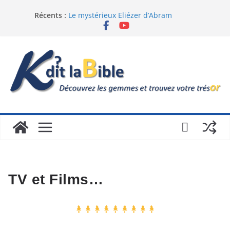
Récents :
Le mystérieux Eliézer d’Abram
Le figuier sycomore
Qu’est-ce que la repentance
Tablette sumérienne traduite par l’IA
La vision de Tommy Hickst
TV et Films…