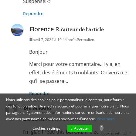
Suspense!☺️
Répondre
Florence R.
Auteur de l’article
avril 7, 2024 à 10:44 am
Permalien
Bonjour
Merci pour votre commentaire. Il y a, en
effet, des éléments troublants. On verra ce
qu’il se passera…
Répondre
Nous utilisons des cookies pour personnaliser le contenu, pour fournir
des fonctionnalités de médias sociaux et pour analyser notre trafic. Nous
Bill Mikkila
partageons également des informations sur votre utilisation de notre site
avec nos partenaires de médias sociaux et d'analyse.
View more
avril 8, 2024 à 1:33 pm
Permalien
Accepter
Cookies settings
I’m glad I read this BEFORE the eclipse! It seems
Cookies settings