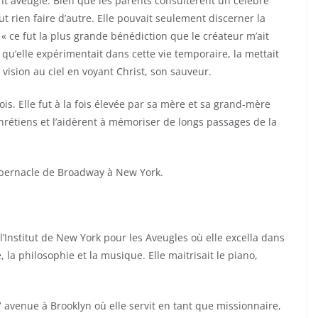
rent aveugle. Bien que les parents consultèrent un célèbre
t rien faire d’autre. Elle pouvait seulement discerner la
« ce fut la plus grande bénédiction que le créateur m’ait
 qu’elle expérimentait dans cette vie temporaire, la mettait
 vision au ciel en voyant Christ, son sauveur.
is. Elle fut à la fois élevée par sa mère et sa grand-mère
chrétiens et l’aidèrent à mémoriser de longs passages de la
abernacle de Broadway à New York.
l’Institut de New York pour les Aveugles où elle excella dans
, la philosophie et la musique. Elle maitrisait le piano,
e
avenue à Brooklyn où elle servit en tant que missionnaire,