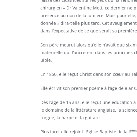
laissa des cicatrices sur les yeux qui la rendi
chirurgien – Dr Valentine Mott, ce dernier ne pu
présence ou non de la lumière. Mais pour elle, 
donnée » dira-t’elle plus tard. Cet aveuglement
dans l’expectative de ce que serait sa première
Son père mourut alors qu’elle n’avait que six mo
maternelle qui l’ancrèrent dans les principes 
Bible.
En 1850, elle reçut Christ dans son cœur au T
Elle écrivit son premier poème à l’âge de 8 ans.
Dès l’âge de 15 ans, elle reçut une éducation à 
le domaine de la littérature anglaise, la science
l’orgue, la harpe et la guitare.
èm
Plus tard, elle rejoint l’Eglise Baptiste de la 6