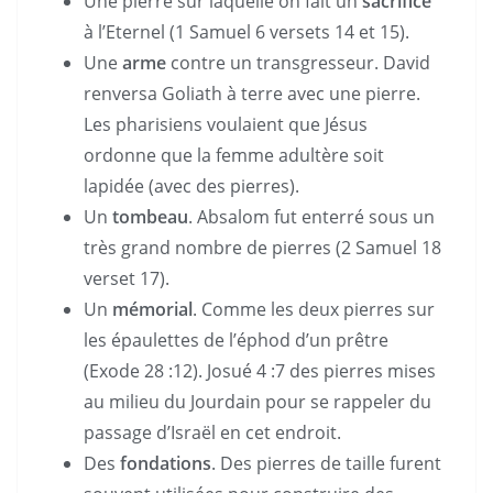
Une pierre sur laquelle on fait un
sacrifice
à l’Eternel (1 Samuel 6 versets 14 et 15).
Une
arme
contre un transgresseur. David
renversa Goliath à terre avec une pierre.
Les pharisiens voulaient que Jésus
ordonne que la femme adultère soit
lapidée (avec des pierres).
Un
tombeau
. Absalom fut enterré sous un
très grand nombre de pierres (2 Samuel 18
verset 17).
Un
mémorial
. Comme les deux pierres sur
les épaulettes de l’éphod d’un prêtre
(Exode 28 :12). Josué 4 :7 des pierres mises
au milieu du Jourdain pour se rappeler du
passage d’Israël en cet endroit.
Des
fondations
. Des pierres de taille furent